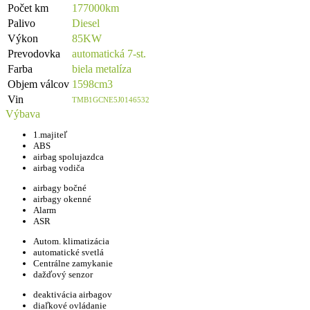
Počet km
177000km
Palivo
Diesel
Výkon
85KW
Prevodovka
automatická 7-st.
Farba
biela metalíza
Objem válcov
1598cm3
Vin
TMB1GCNE5J0146532
Výbava
1.majiteľ
ABS
airbag spolujazdca
airbag vodiča
airbagy bočné
airbagy okenné
Alarm
ASR
Autom. klimatizácia
automatické svetlá
Centrálne zamykanie
dažďový senzor
deaktivácia airbagov
diaľkové ovládanie