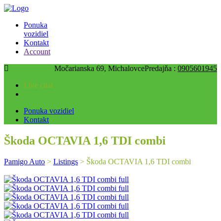
Pon - Pia 8:00 - 17:00, So 8:00 – 12:00
Ponuka
vozidiel
Kontakt
Account
Močarianska 69, Michalovce
Predajňa :
0905601945
Live chat
Ponuka vozidiel
Kontakt
Škoda OCTAVIA 1,6 TDI combi
Pamigo Auto
>
Listings
>
Škoda OCTAVIA 1,6 TDI combi