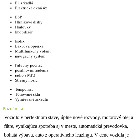
El. zrkadlá
Elektrické okná 4x
ESP
Hliníkové disky
Hmlovky
Imobilizér
Isofix
Lakťová opierka
Multifunkčný volant
navigačný systém
Palubný počítač
posilňovač riadenia
rádio s MP3
Strešný nosič
Tempomat
Tónované sklá
Vyhrievané zrkadlá
Poznámka
Vozidlo v perfektnom stave, úplne nové rozvody, motorový olej a
filtre, vynikajúca spotreba aj v meste, automatická prevodovka,
bohatá výbava, auto z operatívneho leazingu. V cene vozidla je